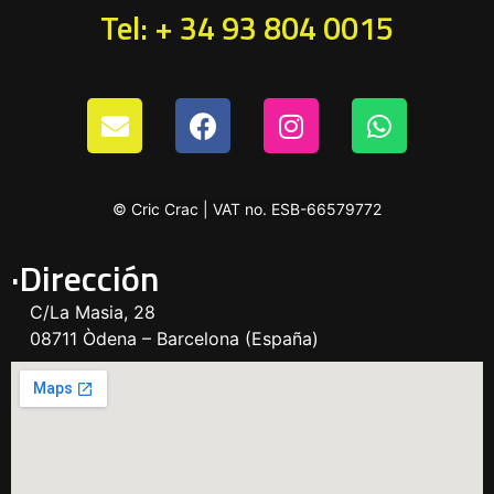
Tel: + 34 93 804 0015
© Cric Crac | VAT no. ESB-66579772
·Dirección
C/La Masia, 28
08711 Òdena – Barcelona (España)